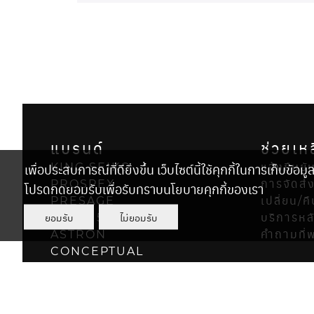
แบรนด์
ช่วยเห
เพื่อประสบการณ์ที่ดียิ่งขึ้น เว็บไซต์นี้ใช้คุกกี้ในการเก็บข้อมู
KING SEIKO
แจ้งยืนย
PROSPEX
การจัดส่
โปรดกดยอมรับเพื่อรับทราบนโยบายคุกกี้ของเรา
PRESAGE
เปลี่ยน/ค
ยอมรับ
ไม่ยอมรับ
SEIKO 5 SPORTS
บริการหล
ASTRON
คำถามที่
CONCEPTUAL
POWER DESIGN PROJECT