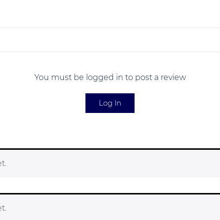
You must be logged in to post a review
Log In
t.
t.