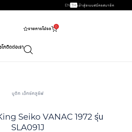
EN
TH
เข้าสู่ระบบ
สมัครสมาชิก
0
รายการโปรด
ไซโก
ติดต่อเรา
บูติก เอ็กซ์คลูซี​ฟ
 King Seiko VANAC 1972 รุ่น
SLA091J