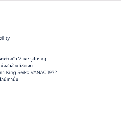
ility
หว่างตัว V และ รูปมงกุฏ
บ่งสัดส่วนที่ชัดเจน
ิกา King Seiko VANAC 1972
ลน์เท่านั้น