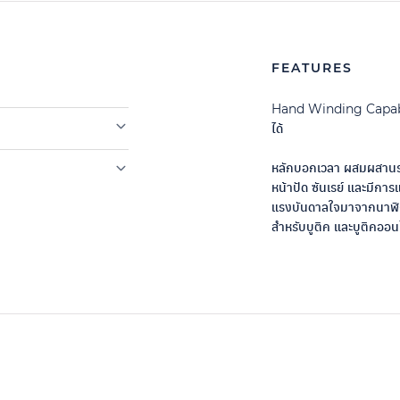
FEATURES
Hand Winding Capab
ได้
หลักบอกเวลา ผสมผสานระ
หน้าปัด ซันเรย์ และมีการแ
แรงบันดาลใจมาจากนาฬ
สำหรับบูติค และบูติคออนไ