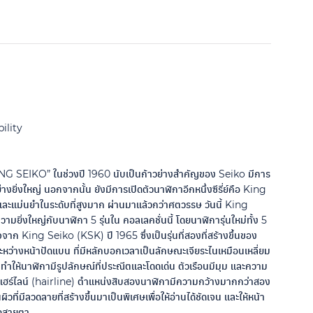
ility
G SEIKO” ในช่วงปี 1960 นับเป็นก้าวย่างสำคัญของ Seiko มีการ
งยิ่งใหญ่ นอกจากนั้น ยังมีการเปิดตัวนาฬิกาอีกหนึ่งซีรี่ย์คือ King
ละแม่นยำในระดับที่สูงมาก ผ่านมาแล้วกว่าศตวรรษ วันนี้ King
ยิ่งใหญ่กับนาฬิกา 5 รุ่นใน คอลเลคชั่นนี้ โดยนาฬิการุ่นใหม่ทั้ง 5
ใจจาก King Seiko (KSK) ปี 1965 ซึ่งเป็นรุ่นที่สองที่สร้างขึ้นของ
างหน้าปัดแบน ที่มีหลักบอกเวลาเป็นลักษณะเจียระไนเหมือนเหลี่ยม
งทำให้นาฬิกามีรูปลักษณ์ที่ประณีตและโดดเด่น ตัวเรือนมีมุม และความ
แฮร์ไลน์ (hairline) ตำแหน่งสิบสองนาฬิกามีความกว้างมากกว่าสอง
ผิวที่มีลวดลายที่สร้างขึ้นมาเป็นพิเศษเพื่อให้อ่านได้ชัดเจน และให้หน้า
ดูดสายตา