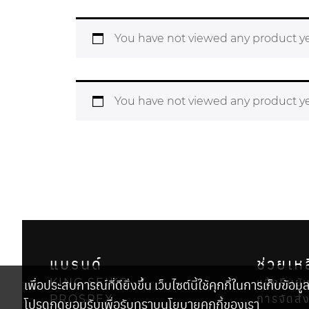
You have not viewed any product ye
You have not viewed any product ye
แบรนด์
ช่วยเห
เพื่อประสบการณ์ที่ดียิ่งขึ้น เว็บไซต์นี้ใช้คุกกี้ในการเก็บข้อมู
KING SEIKO
แจ้งยืนย
PROSPEX
การจัดส่
โปรดกดยอมรับเพื่อรับทราบนโยบายคุกกี้ของเรา