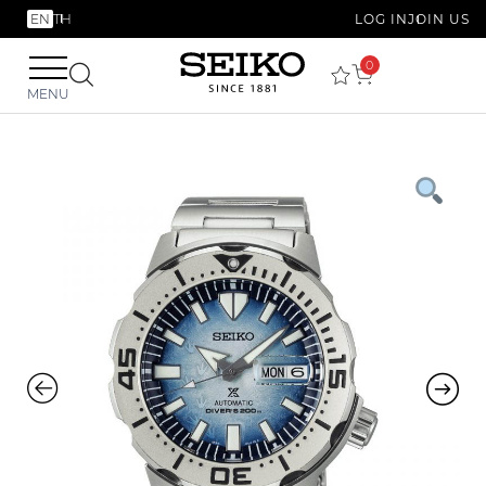
EN
TH
LOG IN
JOIN US
0
MENU