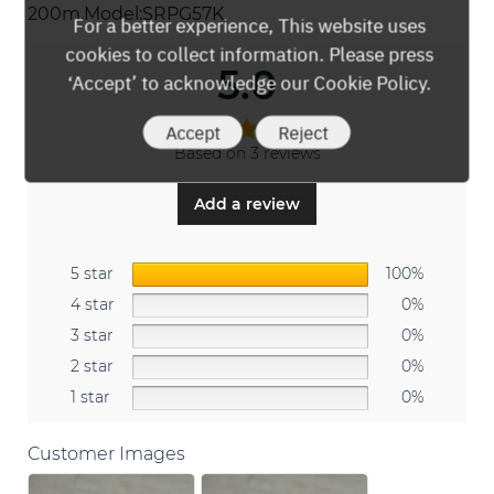
200m.Model:SRPG57K
For a better experience, This website uses
cookies to collect information. Please press
5.0
‘Accept’ to acknowledge our Cookie Policy.
Accept
Reject
Based on 3 reviews
Add a review
5 star
100%
4 star
0%
3 star
0%
2 star
0%
1 star
0%
Customer Images