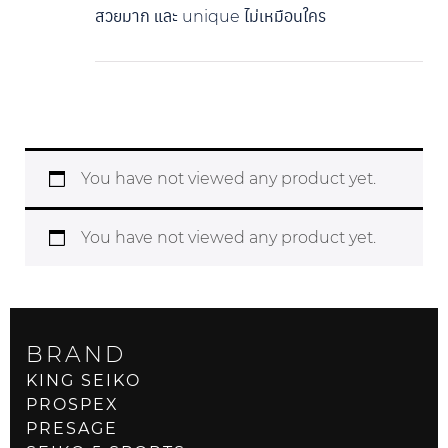
สวยมาก และ unique ไม่เหมือนใคร
You have not viewed any product yet.
You have not viewed any product yet.
BRAND
KING SEIKO
PROSPEX
PRESAGE