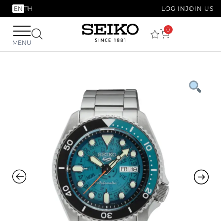
EN
TH
LOG IN
JOIN US
0
MENU