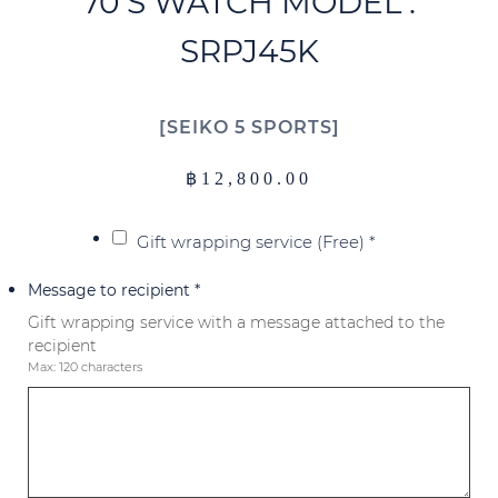
70’S WATCH MODEL :
SRPJ45K
SEIKO 5 SPORTS
฿
12,800.00
Gift wrapping service (Free)
*
Message to recipient
*
Gift wrapping service with a message attached to the
recipient
Max: 120 characters