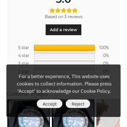
Based on 3 reviews
Add a review
5 star
100%
4 star
0%
3 star
0%
2 star
0%
For a better experience, This website uses
1 star
0%
cookies to collect information. Please press
‘Accept’ to acknowledge our Cookie Policy.
Customer Images
Accept
Reject