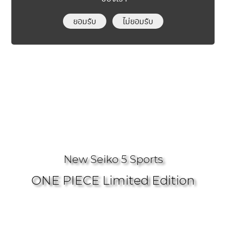
กระจกแบบ : Hardlex
ฝาหลัง : แบบขันเกลียวและโปร่งใส
ยอมรับ
ไม่ยอมรับ
ระดับการกันน้ำ : 10 บาร์
กลไก : Caliber 4R36
พลังงานสำรอง : 41 ชั่วโมง
น้ำหนัก : 103 กรัม
New Seiko 5 Sports
ONE PIECE Limited Edition