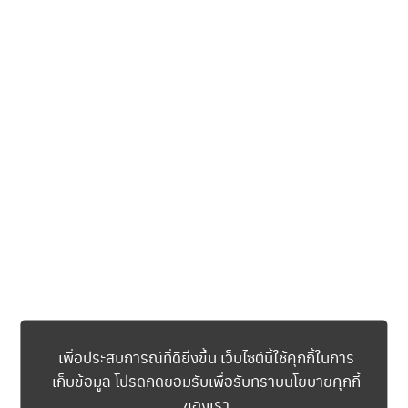
มะยมมีสัญลักษณ์ “ผลเพลิงเมระเมระ” ที่ Sabo ได้รับจาก Ace
นอกจากดีไซน์ที่สวยงามแล้ว นาฬิการุ่น New Seiko 5 sports X One
Piece มีการใส่รายละเอียดเอกลักษณ์ของแต่ละตัวละครไว้ที่เม็ดมะยม
รวมถึงมีลายสกรีน และฝาหลังแบบซีทรูอีกด้วย โดยผลิตออกมาจำนวน
จำกัดทั่วโลก เพียงรุ่นละ 5,000 เรือนเท่านั้น ซึ่งบนฝาหลังของแต่ละเรือน
จะมีการสลักหมายเลขของเรือนที่ผลิตจากจำนวนการผลิตเอาไว้
0001/5000 – 5000/5000
ทุกรุ่นมาพร้อมกับกล่องพิเศษดีไซน์เฉพาะรุ่น ราคาจำหน่าย เรือนละ
16,500 บาท
ข้อมูลจำเพาะ: New
Seiko 5 Sports x One Piece Limited Edition
เพื่อประสบการณ์ที่ดียิ่งขึ้น เว็บไซต์นี้ใช้คุกกี้ในการ
ตัวเรือน : สเตนเลสสตีล
วัสดุสาย : ซิลิโคน
เก็บข้อมูล โปรดกดยอมรับเพื่อรับทราบนโยบายคุกกี้
เส้นผ่านศูนย์กลาง : 42.5 มิลลิเมตร
ของเรา
หนา : 13.5 มิลลิเมตร