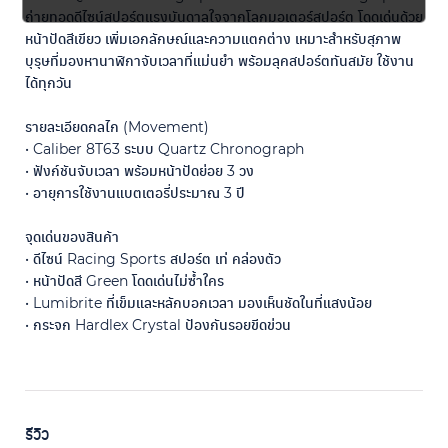
ถ่ายทอดดีไซน์สปอร์ตแรงบันดาลใจจากโลกมอเตอร์สปอร์ต โดดเด่นด้วย
หน้าปัดสีเขียว เพิ่มเอกลักษณ์และความแตกต่าง เหมาะสำหรับสุภาพ
บุรุษที่มองหานาฬิกาจับเวลาที่แม่นยำ พร้อมลุคสปอร์ตทันสมัย ใช้งาน
ได้ทุกวัน
รายละเอียดกลไก (Movement)
• Caliber 8T63 ระบบ Quartz Chronograph
• ฟังก์ชันจับเวลา พร้อมหน้าปัดย่อย 3 วง
• อายุการใช้งานแบตเตอรี่ประมาณ 3 ปี
จุดเด่นของสินค้า
• ดีไซน์ Racing Sports สปอร์ต เท่ คล่องตัว
• หน้าปัดสี Green โดดเด่นไม่ซ้ำใคร
• Lumibrite ที่เข็มและหลักบอกเวลา มองเห็นชัดในที่แสงน้อย
• กระจก Hardlex Crystal ป้องกันรอยขีดข่วน
รีวิว