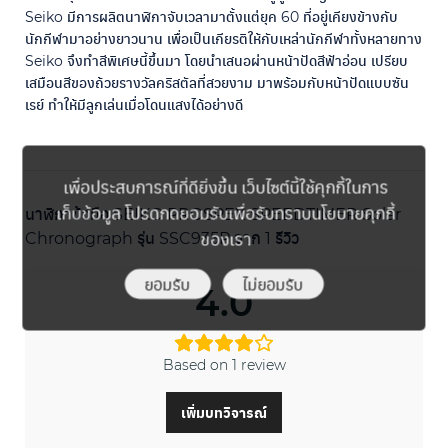
Seiko มีการผลิตนาฬิกาจับเวลามาตั้งแต่ยุค 60 ที่อยู่เคียงข้างกับ
นักกีฬามาอย่างยาวนาน เพื่อเป็นเกียรติให้กับเหล่านักกีฬาทั้งหลายทาง
Seiko จึงทำสีพิเศษนี้ขึ้นมา โดยนำเสนอผ่านหน้าปัดสีฟ้าอ่อน เปรียบ
เสมือนสีของถ้วยรางวัลคริสตัลที่สวยงาม มาพร้อมกับหน้าปัดแบบซัน
เรย์ ทำให้มีลูกเล่นเมื่อโดนแสงได้อย่างดี
เพื่อประสบการณ์ที่ดียิ่งขึ้น เว็บไซต์นี้ใช้คุกกี้ในการ
เก็บข้อมูล โปรดกดยอมรับเพื่อรับทราบนโยบายคุกกี้
นาฬิกาข้อมือ SEIKO PROSPEX SPEEDTIMER Solar
ของเรา
Chronograph รุ่น SSC935P
จาก 1 รีวิว
ยอมรับ
ไม่ยอมรับ
4.0
Based on 1 review
เพิ่มบทวิจารณ์