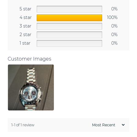
5 star
0%
4 star
100%
3 star
0%
2 star
0%
1 star
0%
Customer Images
1-1 of 1 review