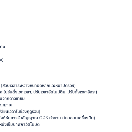
กิน
ง)
า (สลับเวลาระหว่างหน้าปัดหลักและหน้าปัดรอง)
ส (ปรับตั้งเขตเวลา, ปรับเวลาอัตโนมัติม, ปรับตั้งเวลาอิสระ)
รับจากดาวเทียม
สัญญาณ
ลี่ยนเวลาในช่วงฤดูร้อน)
ให้ฟังก์ชันการรับสัญญาณ GPS ทำงาน (โหมดบนเครื่องบิน)
น่งเข็มนาฬิกาอัตโนมัติ