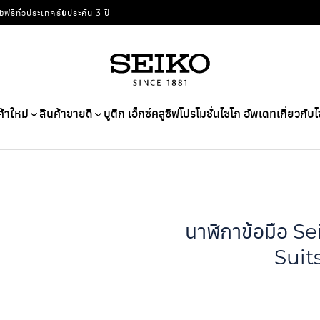
่งฟรีทั่วประเทศ
รับประกัน 3 ปี
ค้าใหม่
สินค้าขายดี
บูติก เอ็กซ์คลูซีฟ
โปรโมชั่น
ไซโก อัพเดท
เกี่ยวกับ
นาฬิกาข้อมือ S
Suit