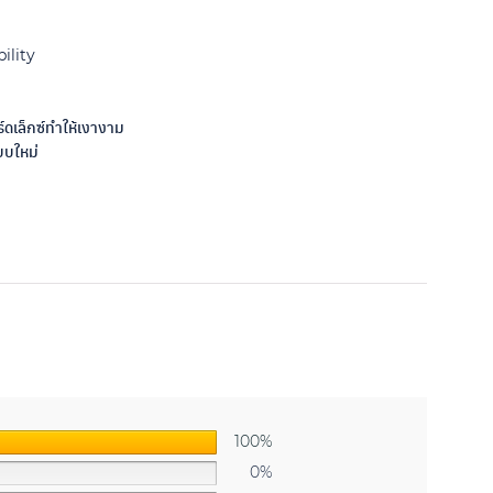
ility
์ดเล็กซ์ทำให้เงางาม
บบใหม่
100%
0%