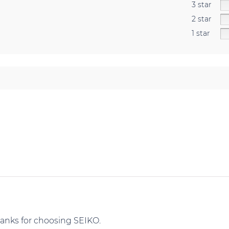
3 star
2 star
1 star
hanks for choosing SEIKO.