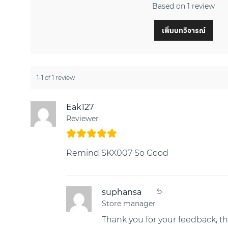
Based on 1 review
เพิ่มบทวิจารณ์
1-1 of 1 review
Eak127
Reviewer
Remind SKX007 So Good
suphansa
Store manager
Thank you for your feedback, t