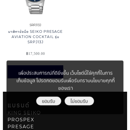
SRPJ13J
นาฬิกาข้อมือ SEIKO PRESAGE
AVIATION COCKTAIL รุ่น
SRPJ13J
฿
17,500.00
เพื่อประสบการณ์ที่ดียิ่งขึ้น เว็บไซต์นี้ใช้คุกกี้ในการ
BUY NOW
เก็บข้อมูล โปรดกดยอมรับเพื่อรับทราบนโยบายคุกกี้
ของเรา
ยอมรับ
ไม่ยอมรับ
แบรนด์
KING SEIKO
PROSPEX
PRESAGE